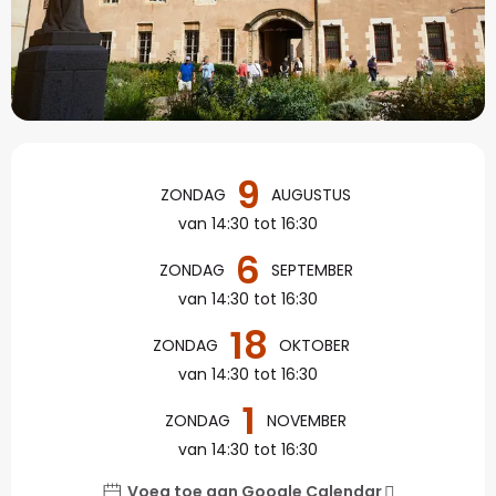
Openingstijden en con
9
ZONDAG
AUGUSTUS
van 14:30 tot 16:30
6
ZONDAG
SEPTEMBER
van 14:30 tot 16:30
18
ZONDAG
OKTOBER
van 14:30 tot 16:30
1
ZONDAG
NOVEMBER
van 14:30 tot 16:30
Voeg toe aan Google Calendar