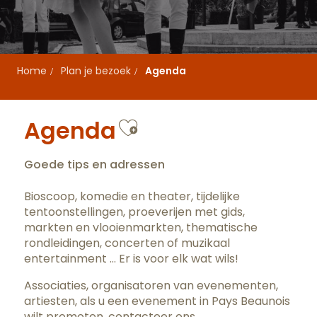
Home
Plan je bezoek
Agenda
Ajouter aux favo
Agenda
Goede tips en adressen
Bioscoop, komedie en theater, tijdelijke
tentoonstellingen, proeverijen met gids,
markten en vlooienmarkten, thematische
rondleidingen, concerten of muzikaal
entertainment … Er is voor elk wat wils!
Associaties, organisatoren van evenementen,
artiesten, als u een evenement in Pays Beaunois
wilt promoten,
contacteer ons
.