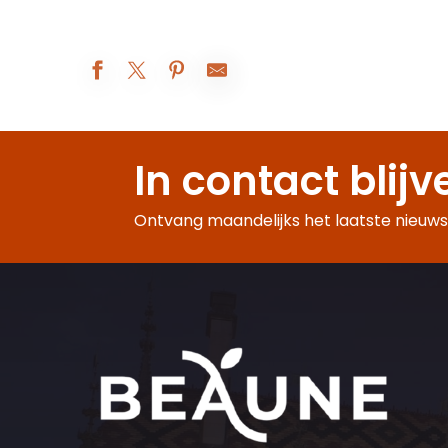
Les Réjouissances au XIXe siècle
Atelier Vannerie
In contact blijv
Augustodunum 2026 : Le rêve du Roi
Beaune A.O.C. : 5° rendez-vous de Bel-Air
Exposition peinture
Ontvang maandelijks het laatste nieuws,
Visites d'été à la ferme Fruirouge©
Nocturnes Théâtrales
Visite nocturne : voyage au crépuscule
Le Rooftop du Château de Couches - Les DJ sets
Les Apéros insolites de la Citadelle
Soirée jeux libres - Monsieur Bidule
Visite-famille Les aventures de César