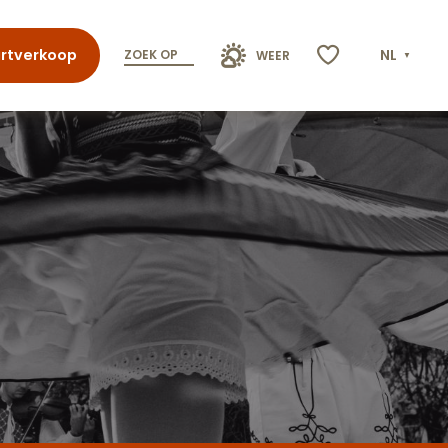
rtverkoop
NL
ZOEK OP
WEER
Voir les favoris