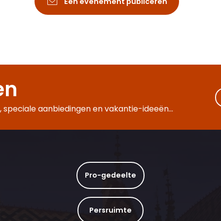
Een evenement publiceren
en
 speciale aanbiedingen en vakantie-ideeën...
Pro-gedeelte
Persruimte