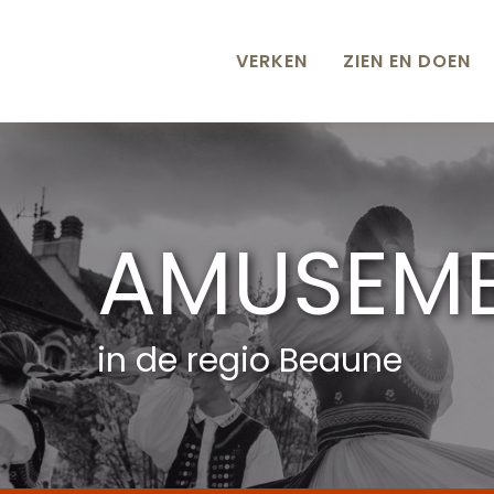
Aller
au
contenu
VERKEN
ZIEN EN DOEN
principal
AMUSEM
in de regio Beaune