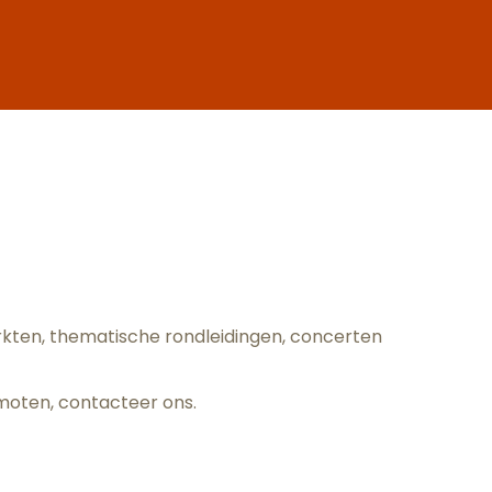
oris
arkten, thematische rondleidingen, concerten
omoten,
contacteer ons
.