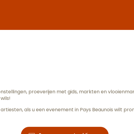
ter aux fav
oonstellingen, proeverijen met gids, markten en vlooienm
wils!
artiesten, als u een evenement in Pays Beaunois wilt pr