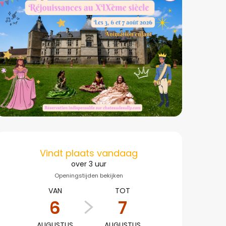
Openingstijden en co
Vindt plaats vandaag
over 3 uur
Openingstijden bekijken
VAN
TOT
6
7
AUGUSTUS
AUGUSTUS