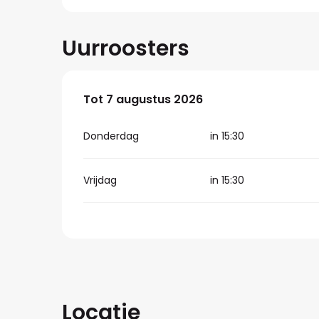
Uurroosters
Vanaf
Tot
7 augustus 2026
6 augustus 2026
tot
7 augustus 
Donderdag
in 15:30
Vrijdag
in 15:30
Locatie