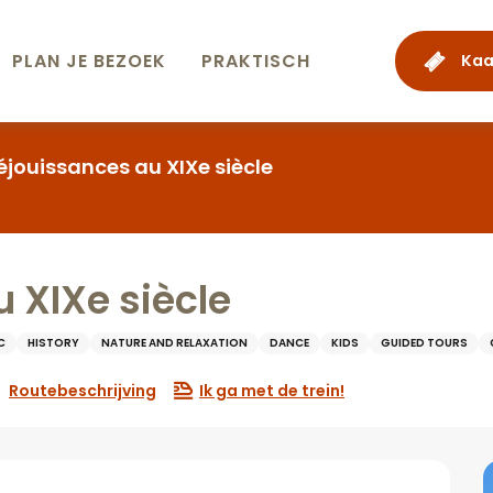
PLAN JE BEZOEK
PRAKTISCH
Kaa
éjouissances au XIXe siècle
 XIXe siècle
C
HISTORY
NATURE AND RELAXATION
DANCE
KIDS
GUIDED TOURS
Routebeschrijving
Ik ga met de trein!