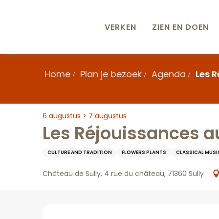
Aller
au
contenu
VERKEN
ZIEN EN DOEN
principal
Home
Plan je bezoek
Agenda
Les R
6 augustus > 7 augustus
Les Réjouissances au
CULTURE AND TRADITION
FLOWERS PLANTS
CLASSICAL MUSI
Château de Sully, 4 rue du château, 71360 Sully
Beschrijving