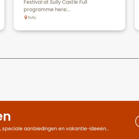
Festival at Sully Castle Full
programme here:...
Sully
en
 speciale aanbiedingen en vakantie-ideeën...