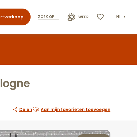
rtverkoop
NL
ZOEK OP
WEER
Voir les favoris
ologne
Ajouter aux favoris
Delen
Aan mijn favorieten toevoegen