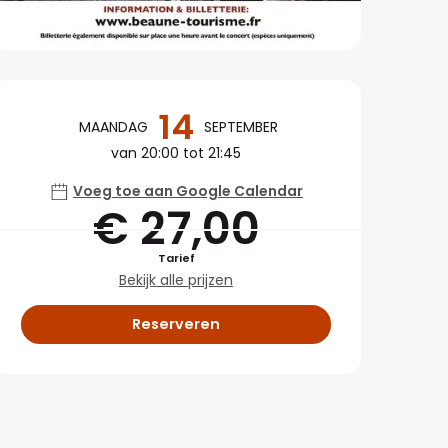
Openingstijden en co
14
MAANDAG
SEPTEMBER
van 20:00 tot 21:45
Voeg toe aan Google Calendar
€ 27,00
Tarief
Bekijk alle prijzen
Reserveren