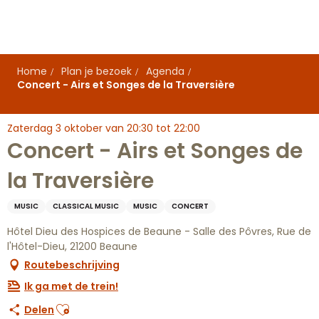
Aller
au
contenu
principal
Home
Plan je bezoek
Agenda
Concert - Airs et Songes de la Traversière
Zaterdag 3 oktober van 20:30 tot 22:00
Concert - Airs et Songes de
la Traversière
MUSIC
CLASSICAL MUSIC
MUSIC
CONCERT
Hôtel Dieu des Hospices de Beaune - Salle des Pôvres, Rue de
l'Hôtel-Dieu, 21200 Beaune
Routebeschrijving
Ik ga met de trein!
Ajouter aux favoris
Delen