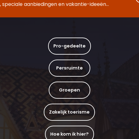
 speciale aanbiedingen en vakantie-ideeën...
Pro-gedeelte
Persruimte
Groepen
Zakelijk toerisme
Hoe kom ik hier?