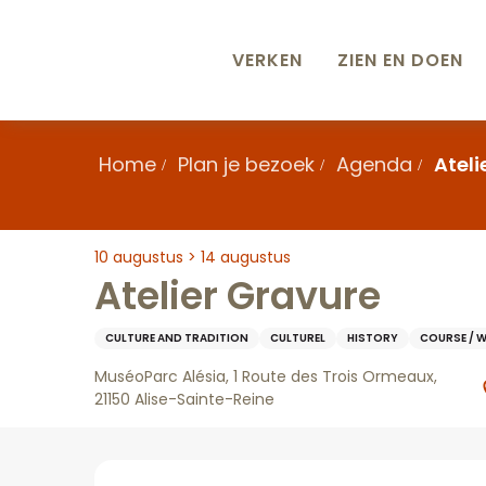
Aller
au
contenu
VERKEN
ZIEN EN DOEN
principal
Home
Plan je bezoek
Agenda
Ateli
10 augustus > 14 augustus
Atelier Gravure
CULTURE AND TRADITION
CULTUREL
HISTORY
COURSE / 
MuséoParc Alésia, 1 Route des Trois Ormeaux,
21150 Alise-Sainte-Reine