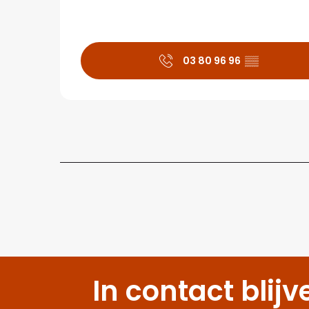
03 80 96 96
▒▒
In contact blijv