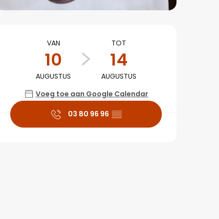
Openingstijden en co
VAN
TOT
10
14
AUGUSTUS
AUGUSTUS
Voeg toe aan Google Calendar
03 80 96 96
▒▒