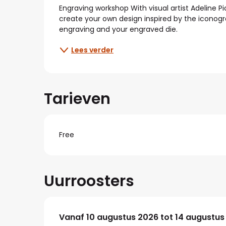
Beschrijving
Engraving workshop With visual artist Adeline Pi
create your own design inspired by the iconograp
engraving and your engraved die.
Lees verder
Tarieven
Free
Uurroosters
Vanaf
Vanaf
10 augustus 2026
10 augustus 2026
tot
tot
14 augustus
14 augustus