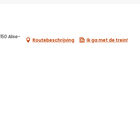
150 Alise-
Routebeschrijving
Ik ga met de trein!