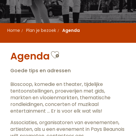
Home
Plan je bezoek
Agenda
Ajouter aux favo
Agenda
Goede tips en adressen
Bioscoop, komedie en theater, tijdelijke
tentoonstellingen, proeverijen met gids,
markten en vlooienmarkten, thematische
rondleidingen, concerten of muzikaal
entertainment … Er is voor elk wat wils!
Associaties, organisatoren van evenementen,
artiesten, als u een evenement in Pays Beaunois
wilt promoten,
contacteer ons
.