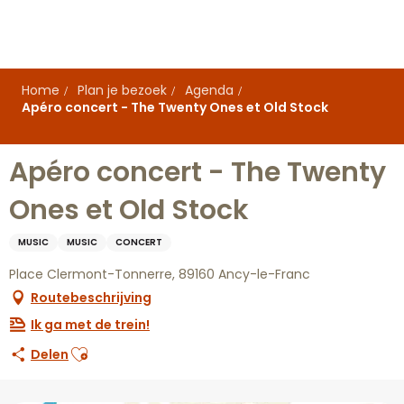
Aller
au
contenu
principal
Home
Plan je bezoek
Agenda
Apéro concert - The Twenty Ones et Old Stock
Apéro concert - The Twenty
Ones et Old Stock
MUSIC
MUSIC
CONCERT
Place Clermont-Tonnerre, 89160 Ancy-le-Franc
Routebeschrijving
Ik ga met de trein!
Ajouter aux favoris
Delen