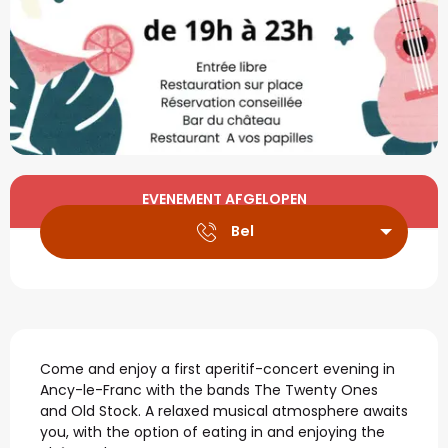
Openingstijden en con
EVENEMENT AFGELOPEN
Bel
Beschrijving
Come and enjoy a first aperitif-concert evening in 
Ancy-le-Franc with the bands The Twenty Ones 
and Old Stock. A relaxed musical atmosphere awaits 
you, with the option of eating in and enjoying the 