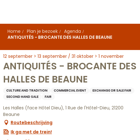
Aller
au
contenu
principal
Home
Plan je bezoek
Agenda
ANTIQUITÉS - BROCANTE DES HALLES DE BEAUNE
12 september > 13 september / 31 oktober > 1 november
ANTIQUITÉS - BROCANTE DES
HALLES DE BEAUNE
CULTURE AND TRADITION
COMMERCIAL EVENT
EXCHANGE OR SALE FAIR
SECOND HAND SALE
FAIR
Les Halles (face Hôtel Dieu), 1 Rue de l'Hôtel-Dieu, 21200
Beaune
Routebeschrijving
Ik ga met de trein!
Ajouter aux favoris