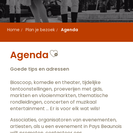
Home
Plan je bezoek
Agenda
Ajouter aux favo
Agenda
Goede tips en adressen
Bioscoop, komedie en theater, tijdelijke
tentoonstellingen, proeverijen met gids,
markten en vlooienmarkten, thematische
rondleidingen, concerten of muzikaal
entertainment … Er is voor elk wat wils!
Associaties, organisatoren van evenementen,
artiesten, als u een evenement in Pays Beaunois
wilt promoten,
contacteer ons
.