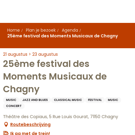
Aller
au
contenu
principal
Home
Plan je bezoek
Agenda
25ème festival des Moments Musicaux de Chagny
21 augustus > 23 augustus
25ème festival des
Moments Musicaux de
Chagny
MUSIC
JAZZ AND BLUES
CLASSICAL MUSIC
FESTIVAL
MUSIC
CONCERT
Théâtre des Copiaus, 5 Rue Louis Gourat, 71150 Chagny
Routebeschrijving
Ik ga met de trein!