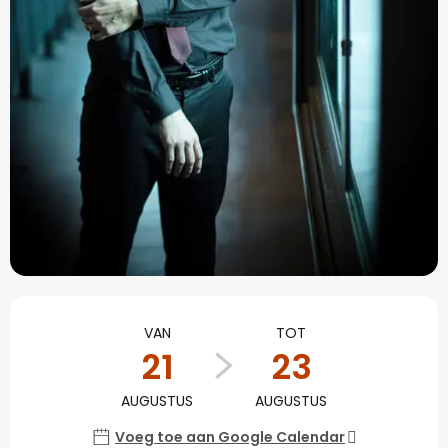
Openingstijden en con
VAN
TOT
21
23
AUGUSTUS
AUGUSTUS
Voeg toe aan Google Calendar