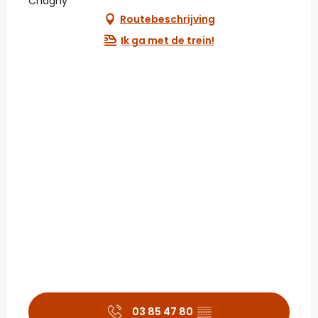
Chagny
Routebeschrijving
Ik ga met de trein!
03 85 47 80
▒▒