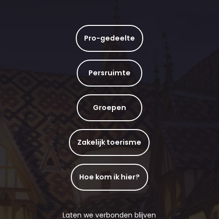
Pro-gedeelte
Persruimte
Groepen
Zakelijk toerisme
Hoe kom ik hier?
Laten we verbonden blijven