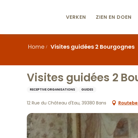
Aller
au
contenu
VERKEN
ZIEN EN DOEN
principal
Home
Visites guidées 2 Bourgognes
Visites guidées 2 B
RECEPTIVE ORGANISATIONS
GUIDES
12 Rue du Château d'Eau, 39380 Bans
Routebes