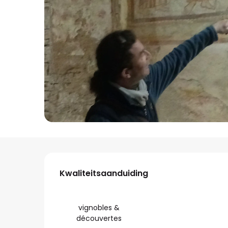
Dienstverlening
Kwaliteitsaanduiding
Kwaliteitsaanduiding
vignobles &
découvertes