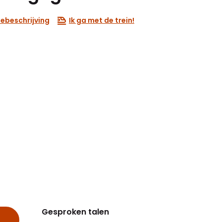
ebeschrijving
Ik ga met de trein!
Gesproken talen
Gesproken talen