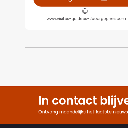
www.visites-guidees-2bourgognes.com
In contact blijv
Ontvang maandelijks het laatste nieuws,