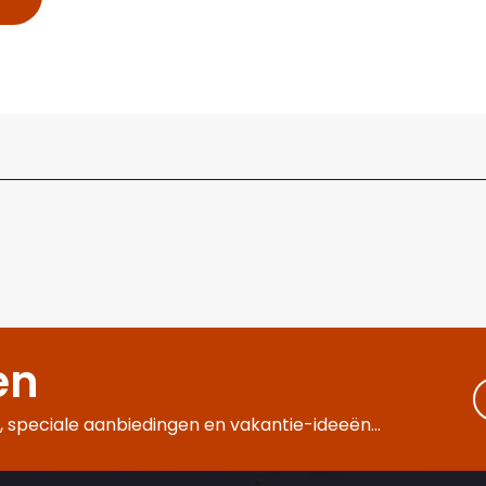
en
 speciale aanbiedingen en vakantie-ideeën...