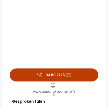
03 80 21 25
▒▒
www.beaune-tourisme.fr
Gesproken talen
Gesproken talen