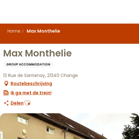
Aller
au
contenu
principal
Home
Max Monthelie
Max Monthelie
GROUP ACCOMMODATION
13 Rue de Santenay, 21340 Change
Routebeschrijving
Ik ga met de trein!
Ajouter aux favoris
Delen