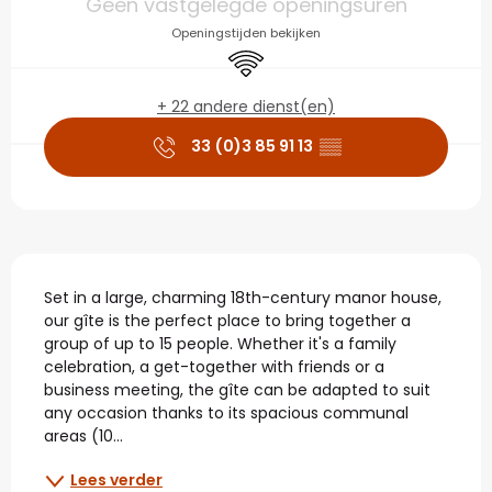
Geen vastgelegde openingsuren
Openingstijden bekijken
Wifi
+ 22 andere dienst(en)
33 (0)3 85 91 13
▒▒
Beschrijving
Set in a large, charming 18th-century manor house, 
our gîte is the perfect place to bring together a 
group of up to 15 people. Whether it's a family 
celebration, a get-together with friends or a 
business meeting, the gîte can be adapted to suit 
any occasion thanks to its spacious communal 
areas (10...
Lees verder