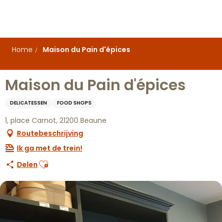
Aller
au
contenu
principal
Home
Maison du Pain d'épices
Maison du Pain d'épices
DELICATESSEN
FOOD SHOPS
1, place Carnot, 21200 Beaune
Routebeschrijving
Ik ga met de trein!
Ajouter aux favoris
Delen