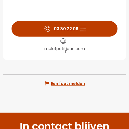
03 80 22 06
▒▒
mulotpetitjean.com
Een fout melden
In contact blijven