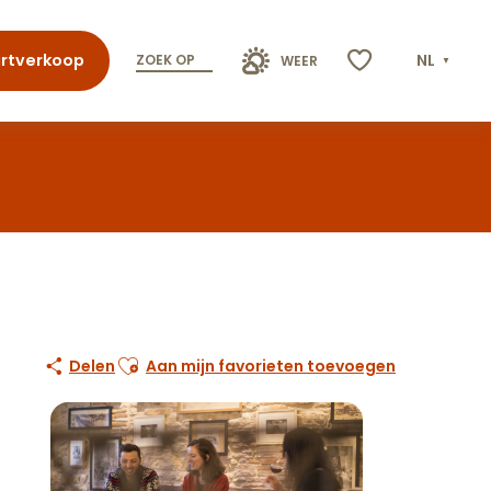
rtverkoop
NL
ZOEK OP
WEER
Voir les favoris
Ajouter aux favoris
Delen
Aan mijn favorieten toevoegen