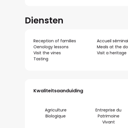
Diensten
Reception of families
Accueil sémina
Oenology lessons
Meals at the d
Visit the vines
Visit a heritage 
Tasting
Dienstverlening
Kwaliteitsaanduiding
Kwaliteitsaanduiding
Agriculture
Entreprise du
Biologique
Patrimoine
Vivant