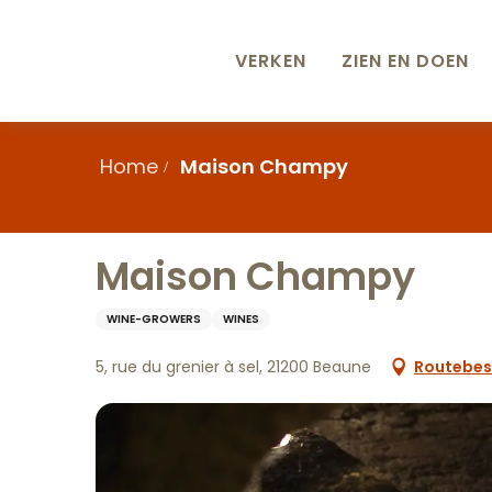
Aller
au
contenu
VERKEN
ZIEN EN DOEN
principal
Home
Maison Champy
Maison Champy
WINE-GROWERS
WINES
5, rue du grenier à sel, 21200 Beaune
Routebesc