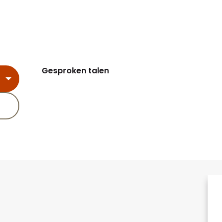
Gesproken talen
Gesproken talen