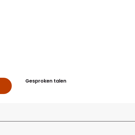
Gesproken talen
Gesproken talen