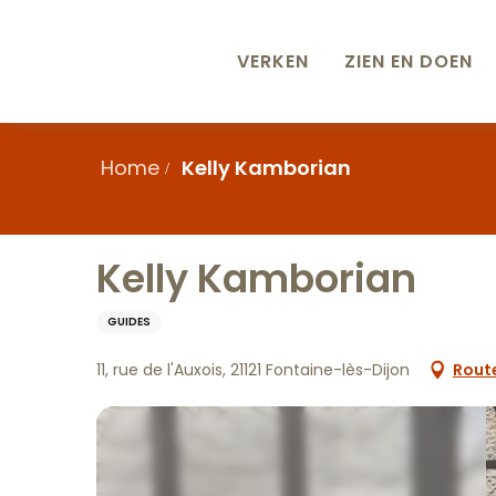
Aller
au
contenu
VERKEN
ZIEN EN DOEN
principal
Home
Kelly Kamborian
Kelly Kamborian
GUIDES
11, rue de l'Auxois, 21121 Fontaine-lès-Dijon
Rout