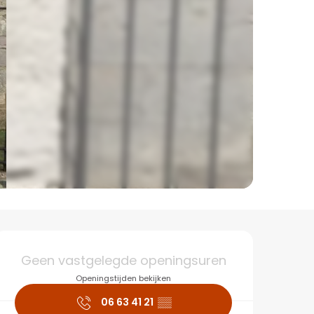
Openingstijden en co
Geen vastgelegde openingsuren
Openingstijden bekijken
06 63 41 21
▒▒