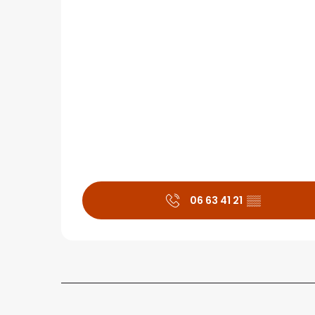
06 63 41 21
▒▒