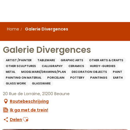
Aller
au
contenu
principal
Home
Galerie Divergences
Galerie Divergences
ARTIST /PAINTER
TABLEWARE
GRAPHIC ARTS
OTHER ARTS & CRAFTS
OTHER SCULPTURES
CALLIGRAPHY
CERAMICS
HURDY-GURDIES
METAL
MODELWARE/DRAWING/PLAN
DECORATION OBJECTS
PAINT
PAINTING ON MATERIAL
PORCELAIN
POTTERY
PAINTINGS
EARTH
GLASS WORK
GLASSWARE
20 Rue de Lorraine, 21200 Beaune
Routebeschrijving
Ik ga met de trein!
Ajouter aux favoris
Delen