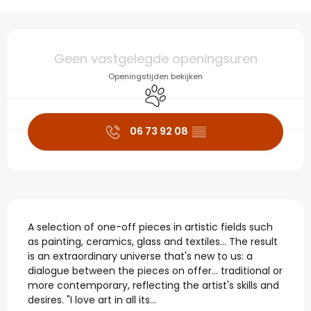
Openingstijden en con
Geen vastgelegde openingsuren
Openingstijden bekijken
Dieren toegelaten
06 73 92 08
▒▒
Beschrijving
A selection of one-off pieces in artistic fields such 
as painting, ceramics, glass and textiles... The result 
is an extraordinary universe that's new to us: a 
dialogue between the pieces on offer... traditional or 
more contemporary, reflecting the artist's skills and 
desires. "I love art in all its...