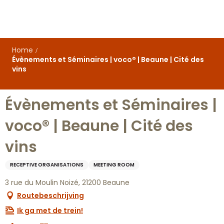
Aller
au
contenu
principal
Home
Évènements et Séminaires | voco® | Beaune | Cité des
vins
Évènements et Séminaires |
voco® | Beaune | Cité des
vins
RECEPTIVE ORGANISATIONS
MEETING ROOM
3 rue du Moulin Noizé, 21200 Beaune
Routebeschrijving
Ik ga met de trein!
Ajouter aux favoris