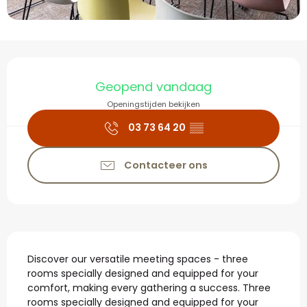
Openingstijden en con
Geopend vandaag
Openingstijden bekijken
03 73 64 20
▒▒
Contacteer ons
Beschrijving
Discover our versatile meeting spaces - three 
rooms specially designed and equipped for your 
comfort, making every gathering a success. Three 
rooms specially designed and equipped for your 