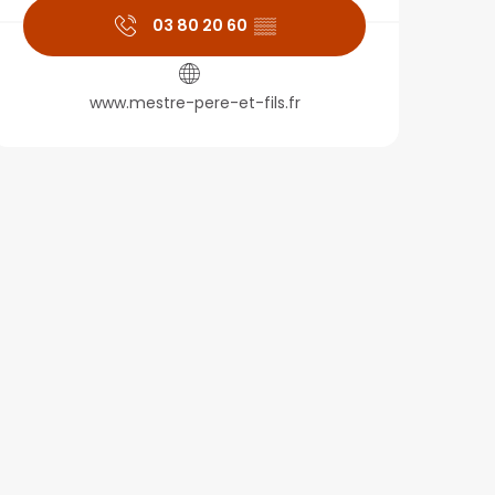
03 80 20 60
▒▒
www.mestre-pere-et-fils.fr