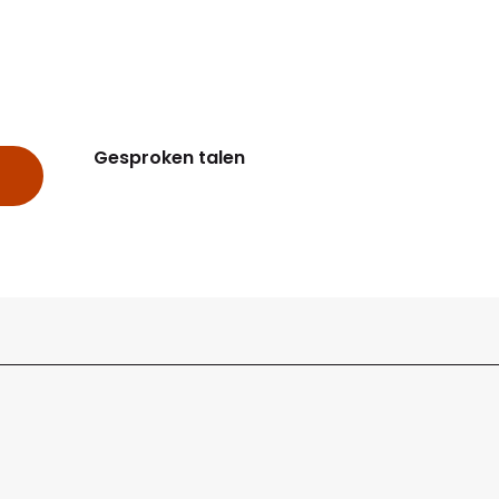
Gesproken talen
Gesproken talen