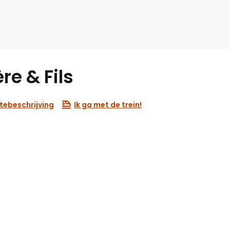
e & Fils
tebeschrijving
Ik ga met de trein!