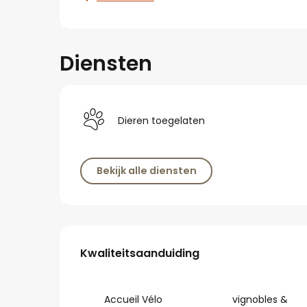
Diensten
Dieren toegelaten
Bekijk alle diensten
Dienstverlening
Kwaliteitsaanduiding
Kwaliteitsaanduiding
Accueil Vélo
vignobles &