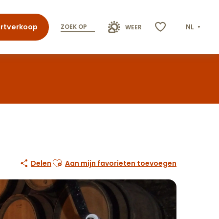
rtverkoop
NL
ZOEK OP
WEER
Voir les favoris
Ajouter aux favoris
Delen
Aan mijn favorieten toevoegen