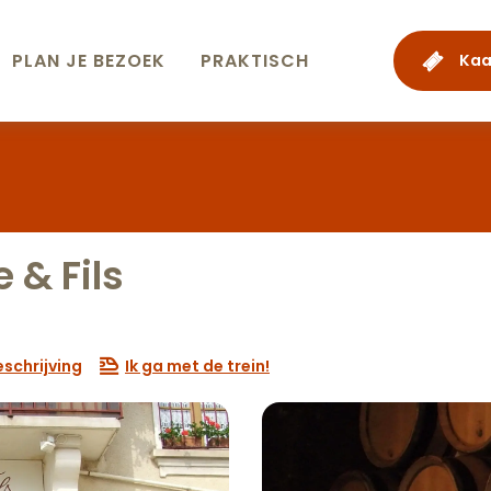
PLAN JE BEZOEK
PRAKTISCH
Kaa
 & Fils
schrijving
Ik ga met de trein!