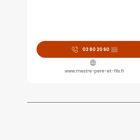
03 80 20 60
▒▒
www.mestre-pere-et-fils.fr