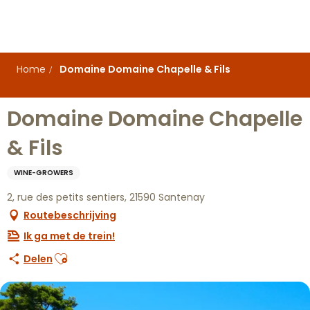
Aller
au
contenu
principal
Home
Domaine Domaine Chapelle & Fils
Domaine Domaine Chapelle
& Fils
WINE-GROWERS
2, rue des petits sentiers, 21590 Santenay
Routebeschrijving
Ik ga met de trein!
Ajouter aux favoris
Delen