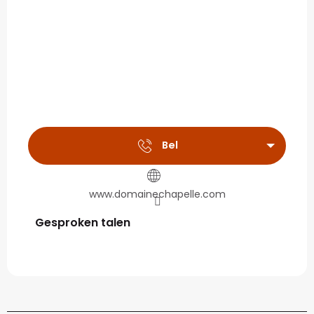
Bel
www.domainechapelle.com
Gesproken talen
Gesproken talen