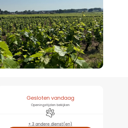
Openingstijden en co
Gesloten vandaag
Openingstijden bekijken
Dieren toegelaten
+ 3 andere dienst(en)