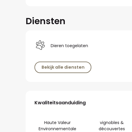
Diensten
Dieren toegelaten
Bekijk alle diensten
Dienstverlening
Kwaliteitsaanduiding
Kwaliteitsaanduiding
Haute Valeur
vignobles &
Environnementale
découvertes