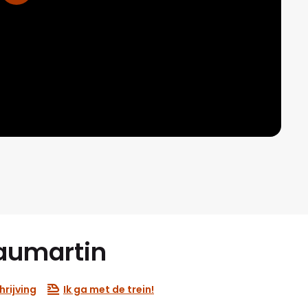
aumartin
rijving
Ik ga met de trein!