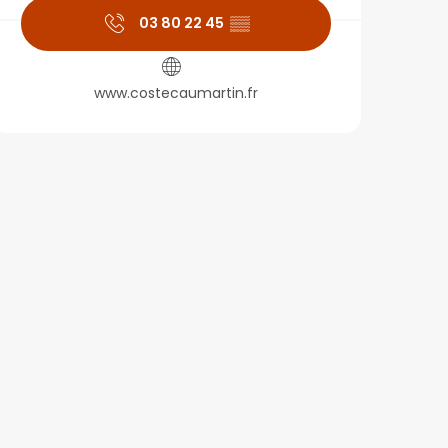
03 80 22 45
▒▒
www.costecaumartin.fr