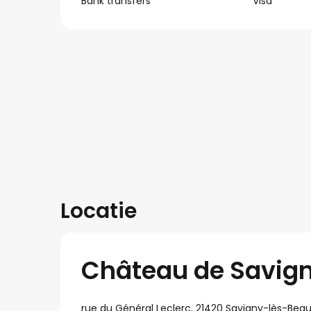
Bank transfers
Visa
Locatie
Château de Savign
rue du Général Leclerc, 21420 Savigny-lès-Bea