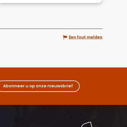
Een fout melden
Abonneer u op onze nieuwsbrief