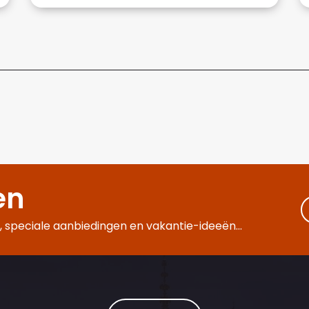
en
 speciale aanbiedingen en vakantie-ideeën...