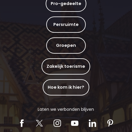
Pro-gedeelte
Persruimte
Groepen
Zakelijk toerisme
Hoe kom ik hier?
Laten we verbonden blijven