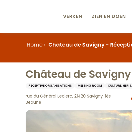
Aller
au
contenu
VERKEN
ZIEN EN DOEN
principal
Home
Château de Savigny - Récepti
Château de Savigny 
RECEPTIVE ORGANISATIONS
MEETING ROOM
CULTURE, HERI
rue du Général Leclerc, 21420 Savigny-lès-
Beaune