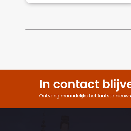
In contact blijv
Ontvang maandelijks het laatste nieuws,