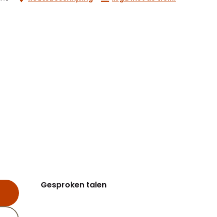
Gesproken talen
Gesproken talen