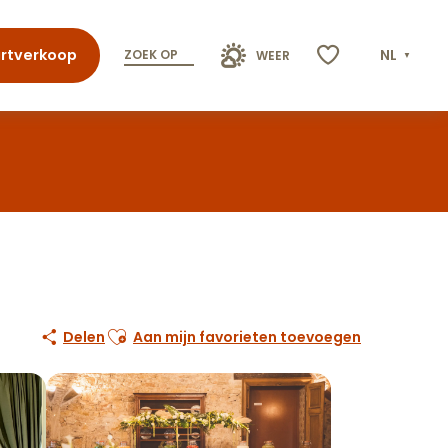
rtverkoop
NL
ZOEK OP
WEER
Voir les favoris
Ajouter aux favoris
Delen
Aan mijn favorieten toevoegen