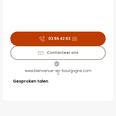
03 85 42 83
▒▒
Contacteer ons
www.bienvenue-en-bourgogne.com
Gesproken talen
Gesproken talen