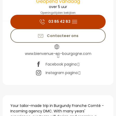
Geopend vandaag
over 5 uur
Openingstijden bekijken
03 85 42 83
▒▒
Contacteer ons
www.bienvenue-en-bourgogne.com
Facebook pagina
Instagram pagina
Beschrijving
Your tailor-made trip in Burgundy Franche Comté - 
Incoming agency DMC. With many years' 