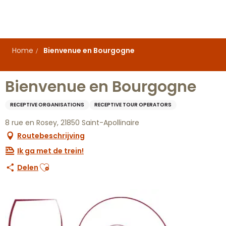
Aller
au
contenu
principal
Home
Bienvenue en Bourgogne
Bienvenue en Bourgogne
RECEPTIVE ORGANISATIONS
RECEPTIVE TOUR OPERATORS
8 rue en Rosey, 21850 Saint-Apollinaire
Routebeschrijving
Ik ga met de trein!
Ajouter aux favoris
Delen