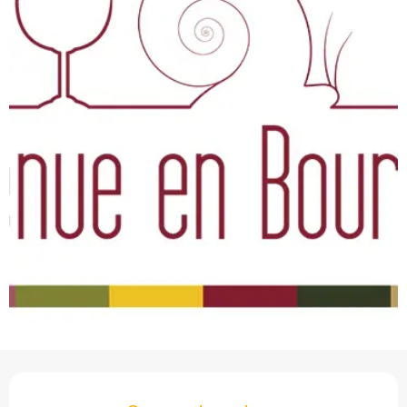
Openingstijden en con