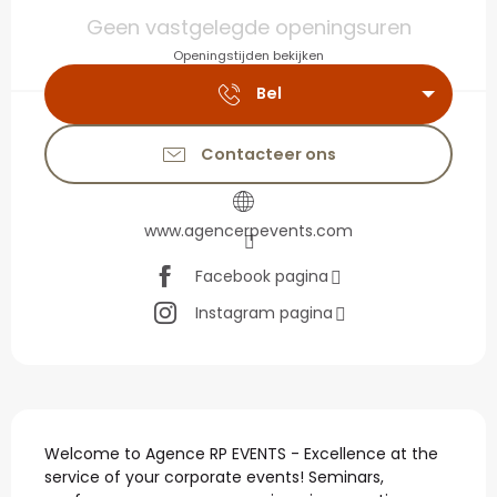
Openingstijden en con
Geen vastgelegde openingsuren
Openingstijden bekijken
Bel
Contacteer ons
www.agencerpevents.com
Facebook pagina
Instagram pagina
Beschrijving
Welcome to Agence RP EVENTS - Excellence at the 
service of your corporate events! Seminars, 