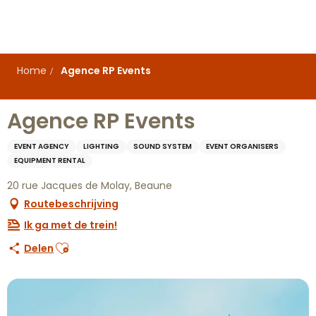
Aller
au
contenu
principal
Home
Agence RP Events
Agence RP Events
EVENT AGENCY
LIGHTING
SOUND SYSTEM
EVENT ORGANISERS
EQUIPMENT RENTAL
20 rue Jacques de Molay, Beaune
Routebeschrijving
Ik ga met de trein!
Ajouter aux favoris
Delen