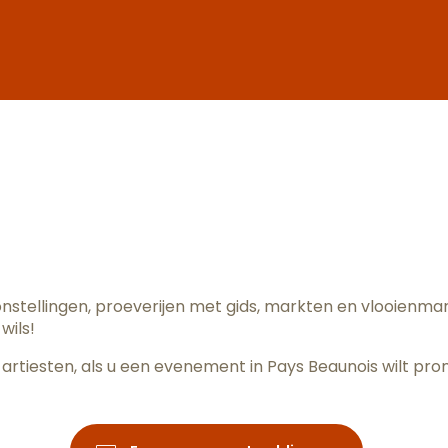
ter aux fav
oonstellingen, proeverijen met gids, markten en vlooienm
wils!
artiesten, als u een evenement in Pays Beaunois wilt pr