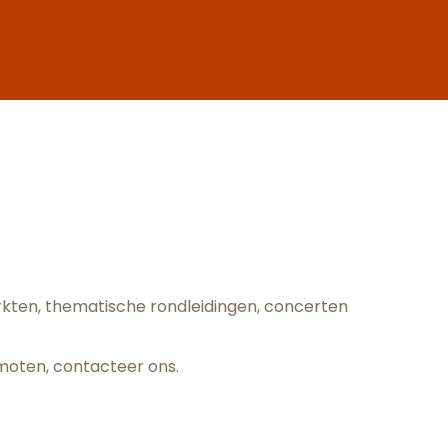
oris
arkten, thematische rondleidingen, concerten
omoten,
contacteer ons
.