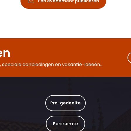
Een evenement publiceren
en
 speciale aanbiedingen en vakantie-ideeën...
Pro-gedeelte
Persruimte