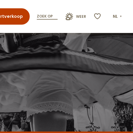
rtverkoop
NL
ZOEK OP
WEER
Voir les favoris