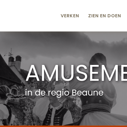
Aller
au
contenu
VERKEN
ZIEN EN DOEN
principal
AMUSEM
in de regio Beaune