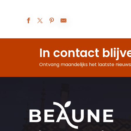
Pique Nique Géant avec concert gratuit
Spectacle de cape et d'épée
In contact blijv
Augustodunum 2026 : Le rêve du Roi
Beaune A.O.C. : 5° rendez-vous de Bel-Air
Exposition peinture
Ontvang maandelijks het laatste nieuws,
Visites d'été à la ferme Fruirouge©
Les Apéros insolites de la Citadelle
Atelier d'initiation tufting
Atelier : fabrique ta catapulte !- Châteauneuf
Visites accompagnées de l'Eglise Saint Jean de Narosse
Balade entre vignes et vins
À table avec César !